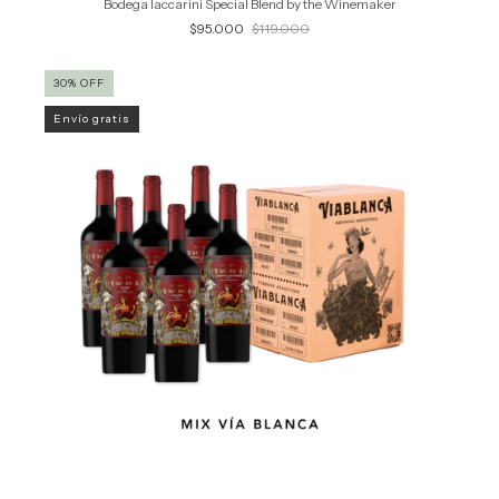
Bodega Iaccarini Special Blend by the Winemaker
$95.000
$119.000
30
%
OFF
Envío gratis