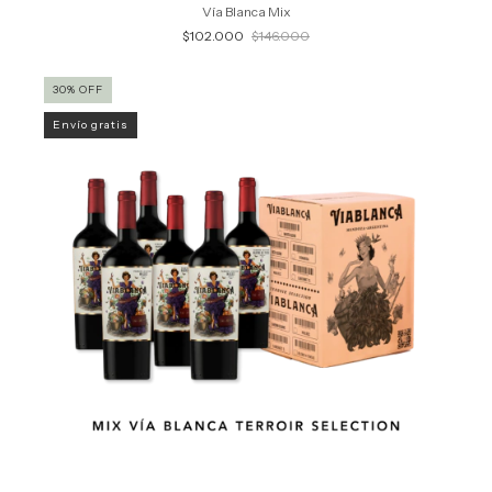
Vía Blanca Mix
$102.000
$146.000
30
%
OFF
Envío gratis