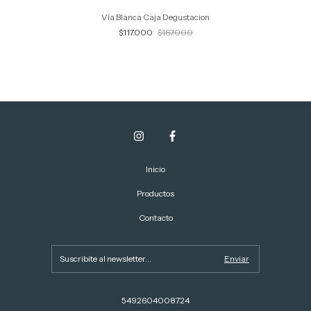
Vía Blanca Caja Degustacion
$117.000
$167.000
Inicio
Productos
Contacto
5492604008724