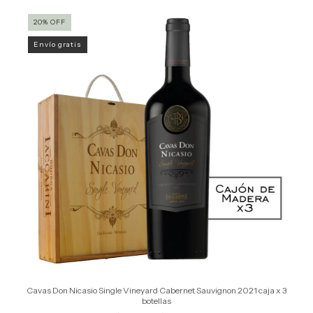
20
%
OFF
Envío gratis
Cavas Don Nicasio Single Vineyard Cabernet Sauvignon 2021 caja x 3
botellas