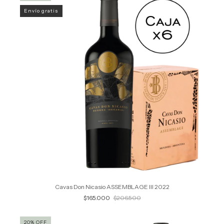
Envío gratis
Cavas Don Nicasio ASSEMBLAGE III 2022
$165.000
$206.500
20
%
OFF