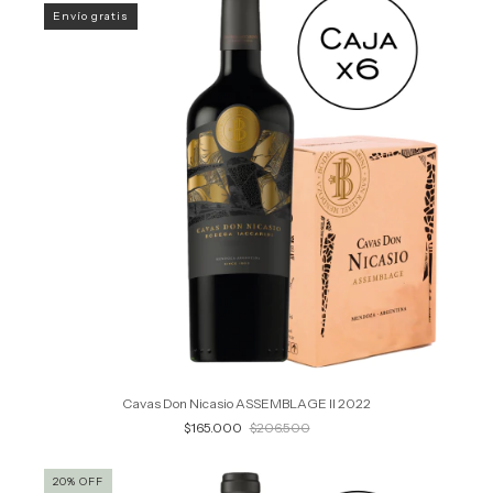
Envío gratis
Cavas Don Nicasio ASSEMBLAGE II 2022
$165.000
$206.500
20
%
OFF