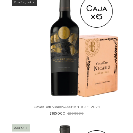
Envío gratis
Cavas Don Nicasio ASSEMBLAGE I 2023
$165.000
$206.500
20
%
OFF