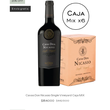
20
%
OFF
Envío gratis
Cavas Don Nicasio Single Vineyard Caja MIX
$354.000
$442.500