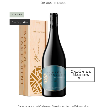
$95.000
$119.000
20
%
OFF
Envío gratis
Bodega Iaccarini Cabernet Sauvignon by the Winemaker