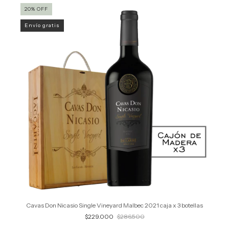
20
%
OFF
Envío gratis
Cavas Don Nicasio Single Vineyard Malbec 2021 caja x 3 botellas
$229.000
$286.500