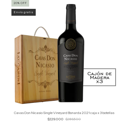
20
%
OFF
Envío gratis
Cavas Don Nicasio Single Vineyard Bonarda 2021 caja x 3 botellas
$229.000
$286.500