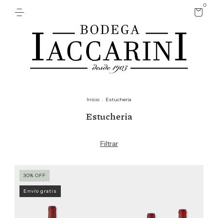
0
Inicio
.
Estucheria
Estucheria
Filtrar
30
%
OFF
Envío gratis