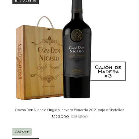
Envío gratis
Cavas Don Nicasio Single Vineyard Bonarda 2021 caja x 3 botellas
$229.000
$286.500
30
%
OFF