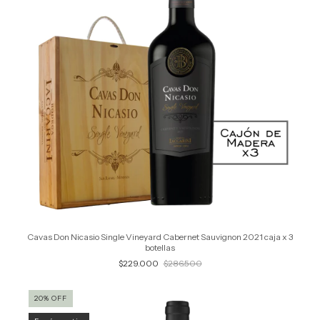
Cavas Don Nicasio Single Vineyard Cabernet Sauvignon 2021 caja x 3
botellas
$229.000
$286.500
20
%
OFF