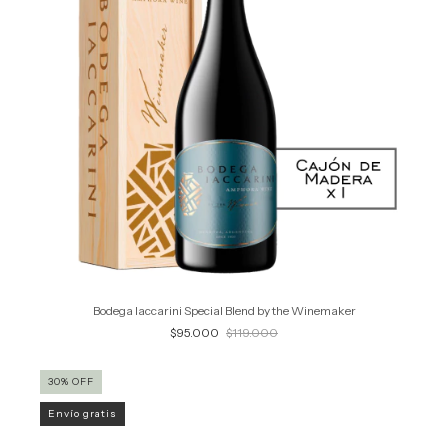
Bodega Iaccarini Special Blend by the Winemaker
$95.000
$119.000
30
%
OFF
Envío gratis