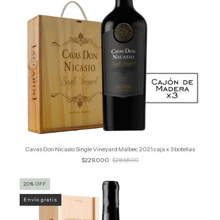
Cavas Don Nicasio Single Vineyard Malbec 2021 caja x 3 botellas
$229.000
$286.500
20
%
OFF
Envío gratis