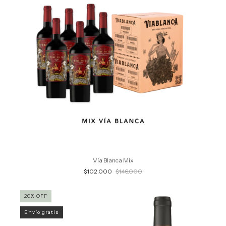
Vía Blanca Mix
$102.000
$146.000
20
%
OFF
Envío gratis