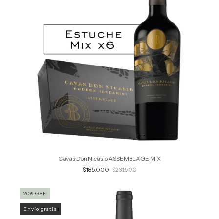
Cavas Don Nicasio ASSEMBLAGE MIX
$185.000
$231.500
20
%
OFF
Envío gratis